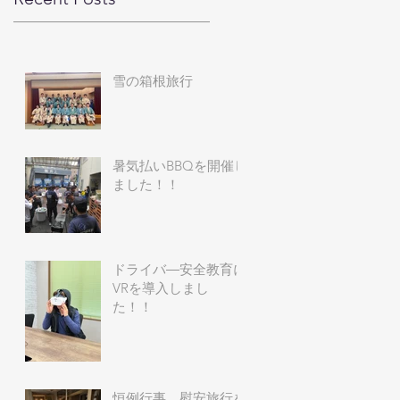
雪の箱根旅行
暑気払いBBQを開催し
ました！！
ドライバ―安全教育に
VRを導入しまし
た！！
恒例行事 慰安旅行を