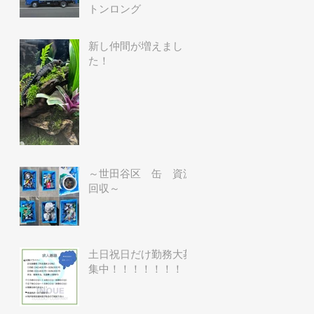
トンロング
新し仲間が増えまし
た！
～世田谷区 缶 資源
回収～
土日祝日だけ勤務大募
集中！！！！！！！