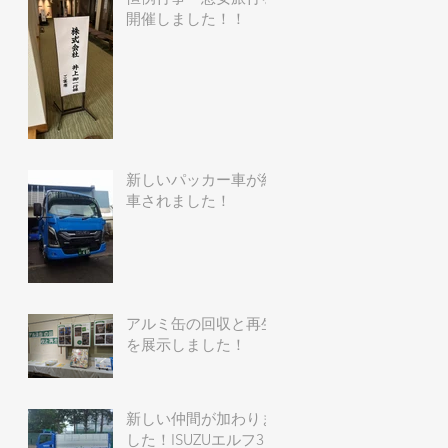
開催しました！！
新しいパッカー車が納
車されました！
アルミ缶の回収と再生
を展示しました！
新しい仲間が加わりま
した！ISUZUエルフ3