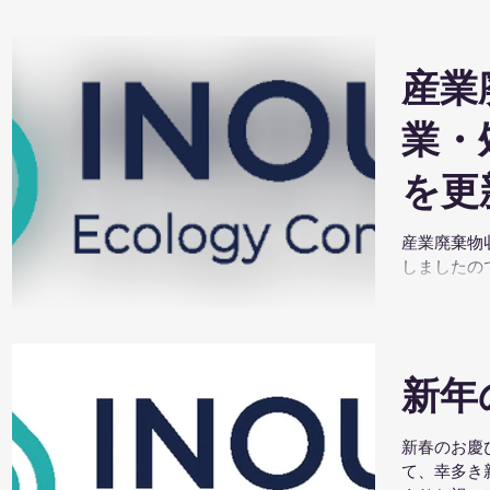
産業
業・
を更
産業廃棄物
しましたの
しくお願い
新年
新春のお慶
て、幸多き