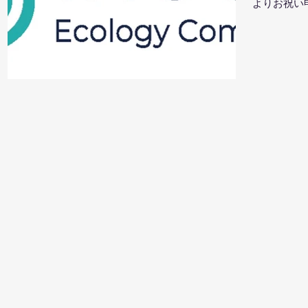
よりお祝い
情を賜り、
変わらぬご
申し上げます