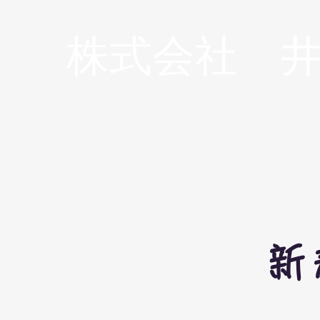
​株式会社 
廃棄物処理業・リサイクル業・環境コンサルテ
新